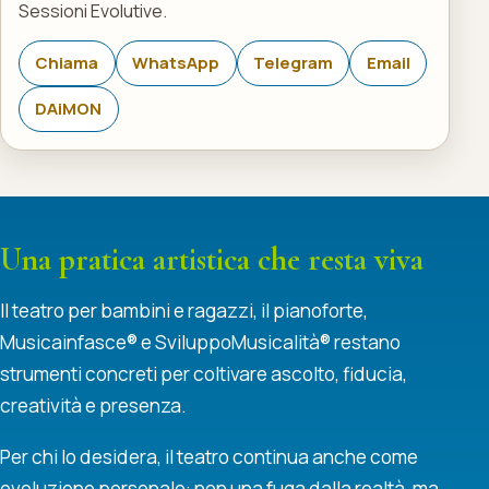
Sessioni Evolutive.
Chiama
WhatsApp
Telegram
Email
DAiMON
Una pratica artistica che resta viva
Il teatro per bambini e ragazzi, il pianoforte,
Musicainfasce® e SviluppoMusicalità® restano
strumenti concreti per coltivare ascolto, fiducia,
creatività e presenza.
Per chi lo desidera, il teatro continua anche come
evoluzione personale: non una fuga dalla realtà, ma