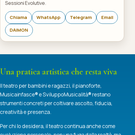
Sessioni Evolutive.
Chiama
WhatsApp
Telegram
Email
DAiMON
Una pratica artistica che resta viva
Il teatro per bambini e ragazzi, il pianoforte,
Musicainfasce® e SviluppoMusicalità® restano
strumenti concreti per coltivare ascolto, fiducia,
creatività e presenza.
Per chi lo desidera, il teatro continua anche come
evoluzione personale: non una fuga dalla realtà, ma