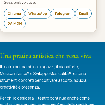
Sessioni Evolutive.
Chiama
WhatsApp
Telegram
Email
DAiMON
Una pratica artistica che resta viva
Il teatro per bambini e ragazzi, il pianoforte,
Musicainfasce® e SviluppoMusicalità® restano
strumenti concreti per coltivare ascolto, fiducia,
creatività e presenza.
Per chi lo desidera, il teatro continua anche come
evoluzione personale: non una fuga dalla realtà, ma