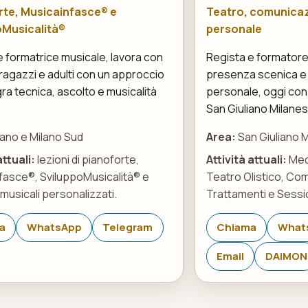
rte, Musicainfasce® e
Teatro, comunicaz
oMusicalità®
personale
e formatrice musicale, lavora con
Regista e formatore,
ragazzi e adulti con un approccio
presenza scenica e
ra tecnica, ascolto e musicalità
personale, oggi con 
San Giuliano Milane
lano e Milano Sud
Area:
San Giuliano 
attuali:
lezioni di pianoforte,
Attività attuali:
Med
fasce®, SviluppoMusicalità® e
Teatro Olistico, Co
musicali personalizzati.
Trattamenti e Sessio
a
WhatsApp
Telegram
Chiama
What
Email
DAiMON