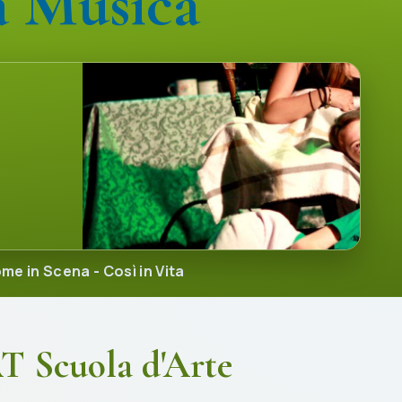
municazione
me in Scena - Così in Vita
 Scuola d'Arte