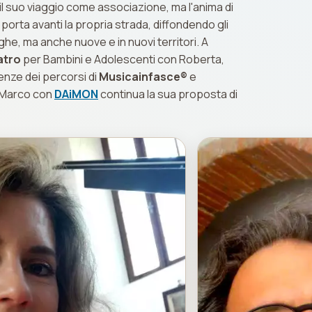
 il suo viaggio come associazione, ma l'anima di
porta avanti la propria strada, diffondendo gli
he, ma anche nuove e in nuovi territori. A
atro
per Bambini e Adolescenti con Roberta,
ienze dei percorsi di
Musicainfasce®
e
e Marco con
DAiMON
continua la sua proposta di