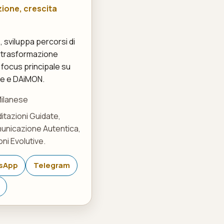
ione, crescita
 sviluppa percorsi di
 trasformazione
focus principale su
se e DAiMON.
Milanese
itazioni Guidate,
municazione Autentica,
ni Evolutive.
sApp
Telegram