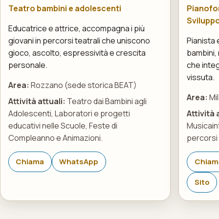
Teatro bambini e adolescenti
Pianofo
Svilupp
Educatrice e attrice, accompagna i più
giovani in percorsi teatrali che uniscono
Pianista 
gioco, ascolto, espressività e crescita
bambini, 
personale.
che integ
vissuta.
Area:
Rozzano (sede storica BEAT)
Area:
Mi
Attività attuali:
Teatro dai Bambini agli
Adolescenti, Laboratori e progetti
Attività 
educativi nelle Scuole, Feste di
Musicain
Compleanno e Animazioni.
percorsi 
Chiama
WhatsApp
Chiam
Sito