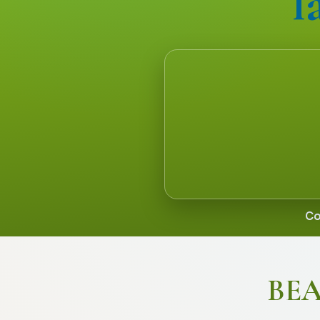
la Co
Co
BEAT