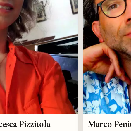
esca Pizzitola
Marco Penit