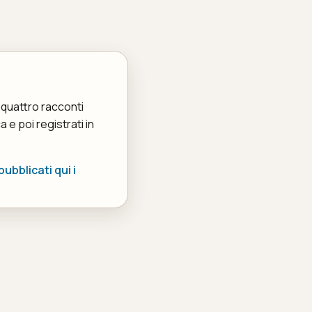
 quattro racconti
a e poi registrati in
ubblicati qui i