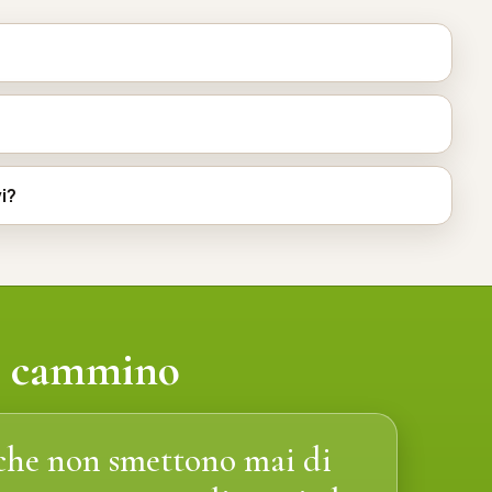
i?
in cammino
 che non smettono mai di