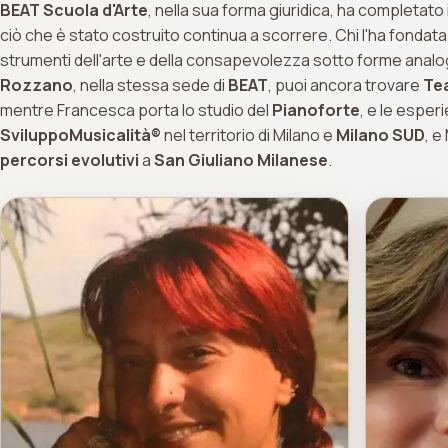
BEAT Scuola d'Arte
, nella sua forma giuridica, ha completato
ciò che è stato costruito continua a scorrere. Chi l'ha fondata 
strumenti dell'arte e della consapevolezza sotto forme analog
Rozzano
, nella stessa sede di
BEAT
, puoi ancora trovare
Te
mentre Francesca porta lo studio del
Pianoforte
, e le esper
SviluppoMusicalità®
nel territorio di Milano e
Milano SUD
, 
percorsi evolutivi
a
San Giuliano Milanese
.