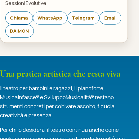
Sessioni Evolutive.
Chiama
WhatsApp
Telegram
Email
DAiMON
Una pratica artistica che resta viva
Il teatro per bambini e ragazzi, il pianoforte,
Musicainfasce® e SviluppoMusicalità® restano
strumenti concreti per coltivare ascolto, fiducia,
creatività e presenza.
Per chi lo desidera, il teatro continua anche come
evoluzione personale: non una fuga dalla realtà, ma